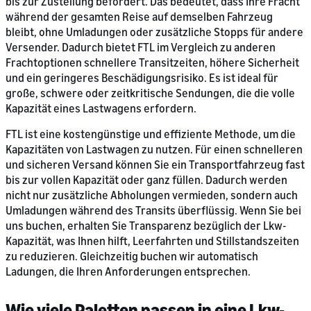
bis zur Zustellung befördert. Das bedeutet, dass Ihre Fracht
während der gesamten Reise auf demselben Fahrzeug
bleibt, ohne Umladungen oder zusätzliche Stopps für andere
Versender. Dadurch bietet FTL im Vergleich zu anderen
Frachtoptionen schnellere Transitzeiten, höhere Sicherheit
und ein geringeres Beschädigungsrisiko. Es ist ideal für
große, schwere oder zeitkritische Sendungen, die die volle
Kapazität eines Lastwagens erfordern.
FTL ist eine kostengünstige und effiziente Methode, um die
Kapazitäten von Lastwagen zu nutzen. Für einen schnelleren
und sicheren Versand können Sie ein Transportfahrzeug fast
bis zur vollen Kapazität oder ganz füllen. Dadurch werden
nicht nur zusätzliche Abholungen vermieden, sondern auch
Umladungen während des Transits überflüssig. Wenn Sie bei
uns buchen, erhalten Sie Transparenz bezüglich der Lkw-
Kapazität, was Ihnen hilft, Leerfahrten und Stillstandszeiten
zu reduzieren. Gleichzeitig buchen wir automatisch
Ladungen, die Ihren Anforderungen entsprechen.
Wie viele Paletten passen in eine Lkw-