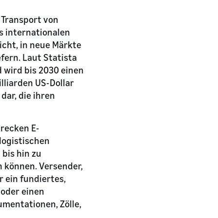
 Transport von
s internationalen
cht, in neue Märkte
fern. Laut Statista
 wird bis 2030 einen
illiarden US-Dollar
ar, die ihren
hrecken E-
logistischen
bis hin zu
n können. Versender,
 ein fundiertes,
 oder einen
umentationen, Zölle,