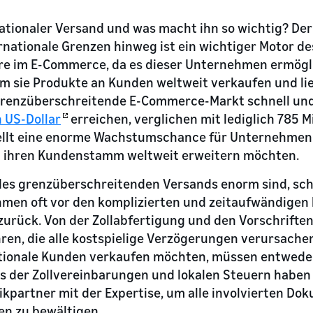
ationaler Versand und was macht ihn so wichtig? Der
nationale Grenzen hinweg ist ein wichtiger Motor de
re im E-Commerce, da es dieser Unternehmen ermögli
m sie Produkte an Kunden weltweit verkaufen und lie
grenzüberschreitende E-Commerce-Markt schnell und
n US-Dollar
erreichen, verglichen mit lediglich 785 M
tellt eine enorme Wachstumschance für Unternehmen d
d ihren Kundenstamm weltweit erweitern möchten.
 des grenzüberschreitenden Versands enorm sind, sc
n oft vor den komplizierten und zeitaufwändigen 
rück. Von der Zollabfertigung und den Vorschriften 
en, die alle kostspielige Verzögerungen verursache
ationale Kunden verkaufen möchten, müssen entweder
is der Zollvereinbarungen und lokalen Steuern haben
ikpartner mit der Expertise, um alle involvierten Dok
n zu bewältigen.