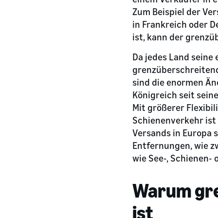
Zum Beispiel der Ve
in Frankreich oder D
ist, kann der grenz
Da jedes Land seine 
grenzüberschreitende
sind die enormen Än
Königreich seit sei
Mit größerer Flexibil
Schienenverkehr ist
Versands in Europa 
Entfernungen, wie z
wie See-, Schienen-
Warum gre
ist