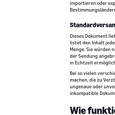
importieren oder ex
Bestimmungsländern 
Standardversan
Dieses Dokument lief
listet den Inhalt je
Menge. Sie würden no
der Sendung angebra
in Echtzeit ermöglic
Bei so vielen versch
machen, die zu Verz
ungenaue oder unvoll
inkompatible Dokum
Wie funkti