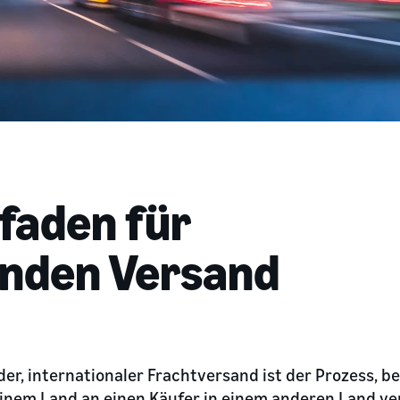
tfaden für
enden Versand
r, internationaler Frachtversand ist der Prozess, b
einem Land an einen Käufer in einem anderen Land v