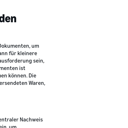
 den
n Dokumenten, um
ann für kleinere
ausforderung sein,
umenten ist
men können. Die
versendeten Waren,
 zentraler Nachweis
ein, um