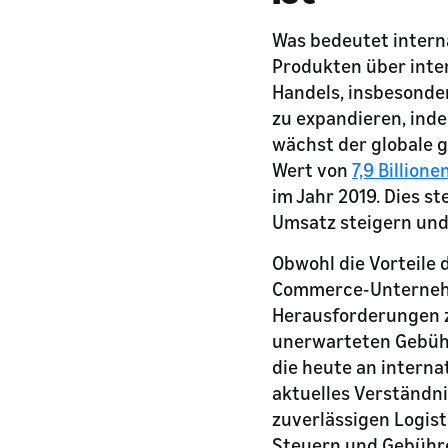
Was bedeutet intern
Produkten über inter
Handels, insbesonde
zu expandieren, inde
wächst der globale 
Wert von
7,9 Billione
im Jahr 2019. Dies s
Umsatz steigern un
Obwohl die Vorteile
Commerce-Unternehme
Herausforderungen zu
unerwarteten Gebühr
die heute an intern
aktuelles Verständn
zuverlässigen Logist
Steuern und Gebühre