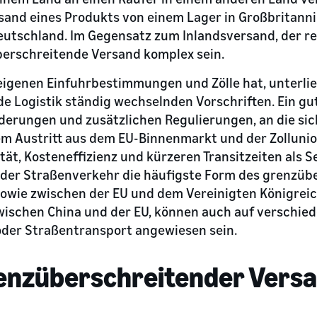
rsand eines Produkts von einem Lager in Großbritann
eutschland. Im Gegensatz zum Inlandsversand, der re
überschreitende Versand komplex sein.
eigenen Einfuhrbestimmungen und Zölle hat, unterlie
 Logistik ständig wechselnden Vorschriften. Ein gut
derungen und zusätzlichen Regulierungen, an die sic
nem Austritt aus dem EU-Binnenmarkt und der Zolluni
ität, Kosteneffizienz und kürzeren Transitzeiten als S
 der Straßenverkehr die häufigste Form des grenzüb
sowie zwischen der EU und dem Vereinigten Königreic
wischen China und der EU, können auch auf verschie
 oder Straßentransport angewiesen sein.
nzüberschreitender Versa